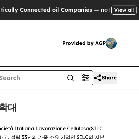
y Connected oil Companies — not Taxpayers — the
View all
Provided by AGP
Share
 확대
à Italiana Lavorazione Cellulosa(SILC
하고, 설립 53년의 가족 소유 기업인 SILC의 지분