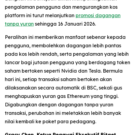
pengalaman pengguna dan mengurangkan kos
platform ini turut melanjutkan
promosi dagangan
tanpa yuran
sehingga 16 Januari 2026.
Peralihan ini memberikan manfaat sebenar kepada
pengguna, membolehkan dagangan lebih pantas
pada kos lebih rendah, serta pengalaman yang lebih
lancar bagi jutaan pengguna yang berdagang token
saham bertoken seperti Nvidia dan Tesla. Bermula
hari ini, setiap transaksi saham bertoken akan
dilaksanakan secara automatik di BSC, sekali gus
menghapuskan yuran gas Ethereum yang tinggi.
Digabungkan dengan dagangan tanpa yuran
transaksi, perubahan ini meletakkan lebih banyak
nilai kembali ke poket para pedagang.
Gracy Chen, Ketua Pegawai Eksekutif Bitget,