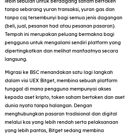
lebih sebulan untuk berdagang saham bertoken
tanpa sebarang yuran transaksi, yuran gas dan
tanpa caj tersembunyi bagi semua jenis dagangan
(beli, jual, pesanan had atau pesanan pasaran).
Tempoh ini merupakan peluang bermakna bagi
pengguna untuk mengalami sendiri platform yang
dipertingkatkan dan melihat manfaatnya secara
langsung.
Migrasi ke BSC menandakan satu lagi langkah
dalam visi UEX Bitget, membina sebuah platform
tunggal di mana pengguna mempunyai akses
kepada aset kripto, token saham bertoken dan aset
dunia nyata tanpa halangan. Dengan
menghubungkan pasaran tradisional dan digital
melalui kos yang lebih rendah serta pelaksanaan
yang lebih pantas, Bitget sedang membina