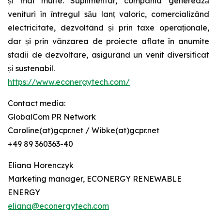
și mai multe. Suplimentar, compania generează
venituri în întregul său lanț valoric, comercializând
electricitate, dezvoltând și prin taxe operaționale,
dar și prin vânzarea de proiecte aflate în anumite
stadii de dezvoltare, asigurând un venit diversificat
și sustenabil.
https://www.econergytech.com/
Contact media:
GlobalCom PR Network
Caroline(at)gcpr.net / Wibke(at)gcpr.net
+49 89 360363-40
Eliana Horenczyk
Marketing manager, ECONERGY RENEWABLE
ENERGY
eliana@econergytech.com