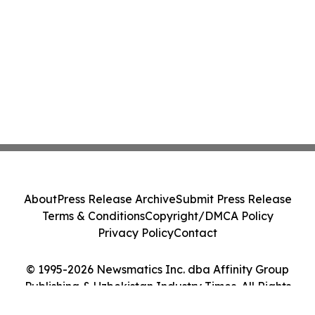
About
Press Release Archive
Submit Press Release
Terms & Conditions
Copyright/DMCA Policy
Privacy Policy
Contact
© 1995-2026 Newsmatics Inc. dba Affinity Group
Publishing & Uzbekistan Industry Times. All Rights
Reserved.