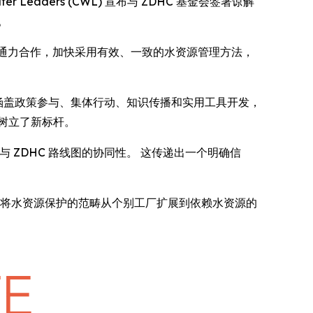
e Water Leaders (CWL) 宣布与 ZDHC 基金会签署谅解
。
 将通力合作，加快采用有效、一致的水资源管理方法，
涵盖政策参与、集体行动、知识传播和实用工具开发，
树立了新标杆。
着与 ZDHC 路线图的协同性。 这传递出一个明确信
齐心协力，将水资源保护的范畴从个别工厂扩展到依赖水资源的