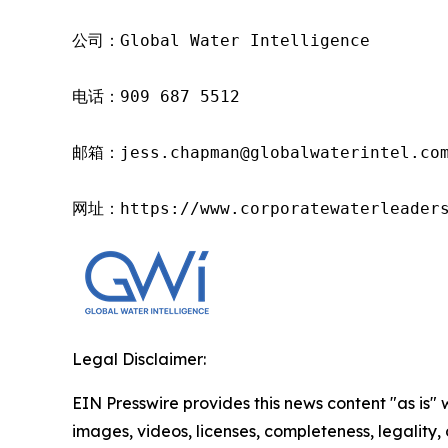
公司：Global Water Intelligence

电话：909 687 5512

邮箱：jess.chapman@globalwaterintel.com
网址：https://www.corporatewaterleader
Legal Disclaimer:
EIN Presswire provides this news content "as is" 
images, videos, licenses, completeness, legality, o