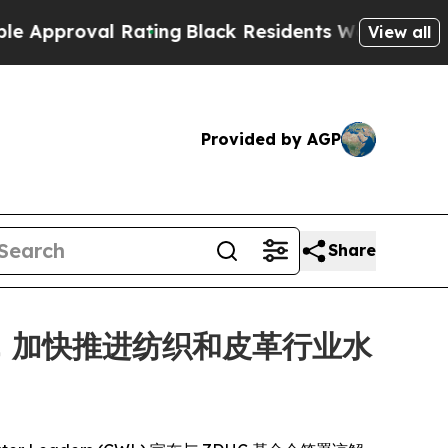
roval Rating
Black Residents Warned of Abusive 
View all
Provided by AGP
Share
 达成合作，加快推进纺织和皮革行业水