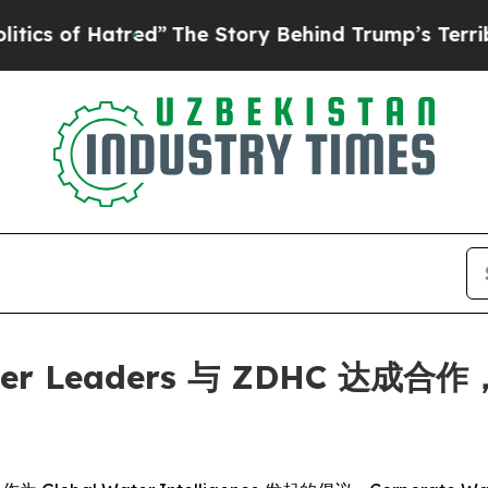
of Hatred”
The Story Behind Trump’s Terrible App
Water Leaders 与 ZDHC