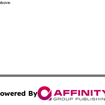
 above.
owered By