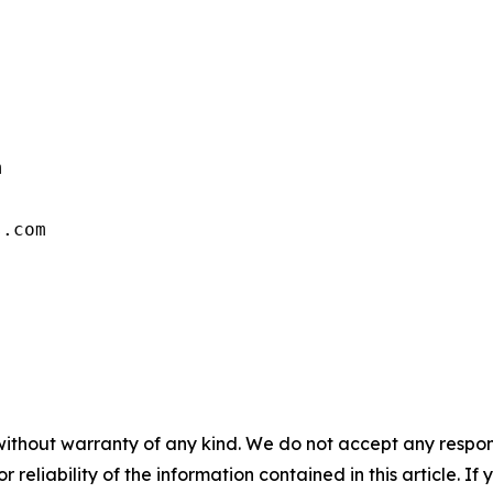


s.com
without warranty of any kind. We do not accept any responsib
r reliability of the information contained in this article. I