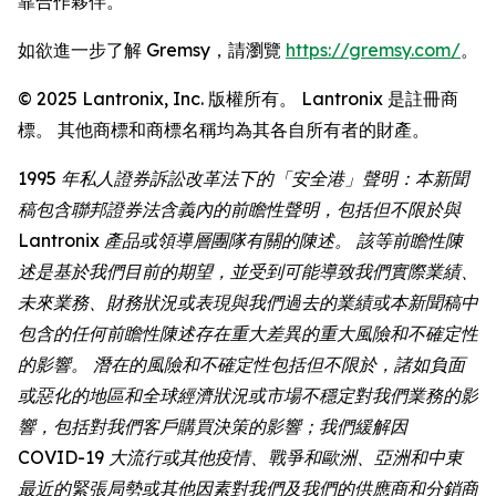
靠合作夥伴。
如欲進一步了解 Gremsy，請瀏覽
https://gremsy.com/
。
© 2025 Lantronix, Inc. 版權所有。 Lantronix 是註冊商
標。 其他商標和商標名稱均為其各自所有者的財產。
1995 年私人證券訴訟改革法下的「安全港」聲明：本新聞
稿包含聯邦證券法含義內的前瞻性聲明，包括但不限於與
Lantronix 產品或領導層團隊有關的陳述。 該等前瞻性陳
述是基於我們目前的期望，並受到可能導致我們實際業績、
未來業務、財務狀況或表現與我們過去的業績或本新聞稿中
包含的任何前瞻性陳述存在重大差異的重大風險和不確定性
的影響。 潛在的風險和不確定性包括但不限於，諸如負面
或惡化的地區和全球經濟狀況或市場不穩定對我們業務的影
響，包括對我們客戶購買決策的影響；我們緩解因
COVID-19 大流行或其他疫情、戰爭和歐洲、亞洲和中東
最近的緊張局勢或其他因素對我們及我們的供應商和分銷商