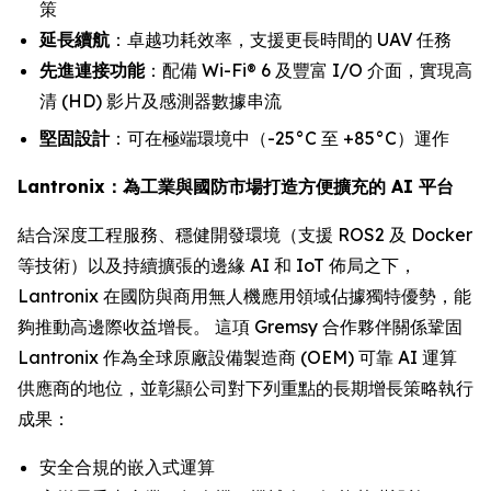
策
延長續航
：卓越功耗效率，支援更長時間的 UAV 任務
先進連接功能
：配備 Wi-Fi® 6 及豐富 I/O 介面，實現高
清 (HD) 影片及感測器數據串流
堅固設計
：可在極端環境中（-25°C 至 +85°C）運作
Lantronix：為工業與國防市場打造方便擴充的 AI 平台
結合深度工程服務、穩健開發環境（支援 ROS2 及 Docker
等技術）以及持續擴張的邊緣 AI 和 IoT 佈局之下，
Lantronix 在國防與商用無人機應用領域佔據獨特優勢，能
夠推動高邊際收益增長。 這項 Gremsy 合作夥伴關係鞏固
Lantronix 作為全球原廠設備製造商 (OEM) 可靠 AI 運算
供應商的地位，並彰顯公司對下列重點的長期增長策略執行
成果：
安全合規的嵌入式運算