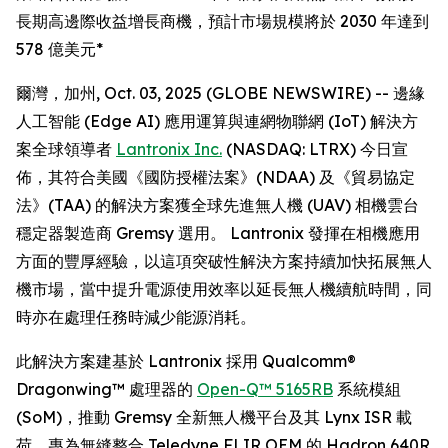
長期高邊際收益增長商機，預計市場規模將於 2030 年達到
578 億美元*
爾灣，加州, Oct. 03, 2025 (GLOBE NEWSWIRE) -- 邊緣
人工智能 (Edge AI) 應用運算與連網物聯網 (IoT) 解決方
案全球領導者
Lantronix Inc.
(NASDAQ: LTRX) 今日宣
佈，其符合美國《國防授權法案》(NDAA) 及《貿易協定
法》(TAA) 的解決方案獲全球先進無人機 (UAV) 相機雲台
穩定器製造商 Gremsy 選用。 Lantronix 發揮在相機應用
方面的豐厚經驗，以這項突破性解決方案持續加快拓展無人
機市場，當中提升電源使用效率以延長無人機續航時間，同
時亦在處理任務時減少能源消耗。
此解決方案建基於 Lantronix 採用 Qualcomm®
Dragonwing™ 處理器的
Open-Q™ 5165RB
系統模組
(SoM)，推動 Gremsy 全新無人機平台及其 Lynx ISR 載
荷，專為無縫整合 Teledyne FLIR OEM 的 Hadron 640R