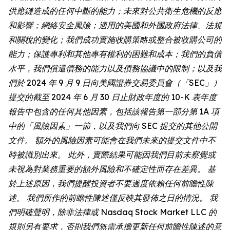
供應鏈造成的任何中斷的能力；未來對公共衛生危機的反應
和影響；網絡安全風險；適用的美國和外國政府法律、法規
和關稅的變化；我們成功實施收購策略或整合被收購公司的
能力；保護專利和其他專有權利的困難和成本；我們的負債
水平，我們償還債務的能力以及債務協議中的限制；以及我
們於 2024 年 9 月 9 日向美國證券交易委員會（「SEC」）
提交的截至 2024 年 6 月 30 日止財政年度的 10-K 表年度
報告中包含的任何其他因素，包括該報告第一部分第 1A 項
中的「風險因素」一節，以及我們向 SEC 提交的其他公開
文件。 額外的風險因素可能會在我們未來的提交文件中不
時被識別出來。 此外，實際結果可能因我們目前未察覺或
未視為對業務重要的額外風險和不確定性而存在差異。 基
於上述原因，我們提醒投資者不要過度依賴任何前瞻性陳
述。 我們所作的前瞻性陳述僅反映其發佈之日的情況。 我
們明確聲明，除非法律或 Nasdaq Stock Market LLC 的
規則另有要求，否則我們無需承擔更新任何前瞻性陳述的意