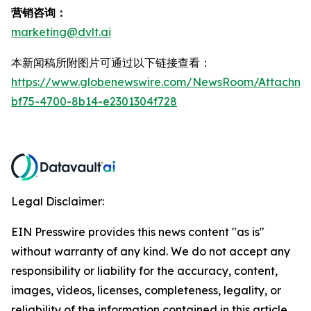
营销咨询：
marketing@dvlt.ai
本新闻稿所附图片可通过以下链接查看：
https://www.globenewswire.com/NewsRoom/Attachm
bf75-4700-8b14-e2301304f728
Legal Disclaimer:
EIN Presswire provides this news content "as is"
without warranty of any kind. We do not accept any
responsibility or liability for the accuracy, content,
images, videos, licenses, completeness, legality, or
reliability of the information contained in this article.