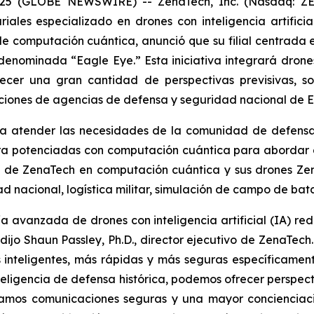
025 (GLOBE NEWSWIRE) -- ZenaTech, Inc. (Nasdaq: ZE
ales especializado en drones con inteligencia artifici
e computación cuántica, anunció que su filial centrada e
enominada “Eagle Eye.” Esta iniciativa integrará drones c
ecer una gran cantidad de perspectivas previsivas, s
iones de agencias de defensa y seguridad nacional de E
ra atender las necesidades de la comunidad de defensa
ora potenciadas con computación cuántica para abordar de
D de ZenaTech en computación cuántica y sus drones Ze
nacional, logística militar, simulación de campo de bata
a avanzada de drones con inteligencia artificial (IA) re
ijo Shaun Passley, Ph.D., director ejecutivo de ZenaTech.
 inteligentes, más rápidas y más seguras específicame
eligencia de defensa histórica, podemos ofrecer perspecti
tizamos comunicaciones seguras y una mayor concienciac