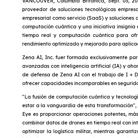
VANCOUVER, Columbia Británica, Sept. 03, 2
proveedor de soluciones tecnológicas empresari
empresarial como servicio (SaaS) y soluciones d
computación cuántica y una iniciativa insignia d
tiempo real y computación cuántica para ofr
rendimiento optimizado y mejorado para aplicac
Zena AI, Inc. fuer formada exclusivamente pa
avanzadas con inteligencia artificial (IA) y ah
de defensa de Zena AI con el trabajo de I + 
ofrecer capacidades incomparables en seguridad 
"La fusión de computación cuántica y tecnologí
estar a la vanguardia de esta transformación", d
Eye es proporcionar operaciones potentes, más
combinar datos de drones en tiempo real con int
optimizar la logística militar, mientras garan