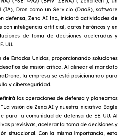
NA) (FSE: 49Q) (BMV: ZENA) ("ZenaTech"), un
al (IA), Dron como un Servicio (DaaS), software
n defensa, Zena AI Inc., iniciará actividades de
on inteligencia artificial, datos históricos y en
oluciones de toma de decisiones aceleradas y
E. UU.
 de Estados Unidos, proporcionando soluciones
safíos de misión crítica. Al alinear el mandato
naDrone, la empresa se está posicionando para
lla y ciberseguridad.
definirá las operaciones de defensa y planeamos
 "La visión de Zena AI y nuestra iniciativa Eagle
nte para la comunidad de defensa de EE. UU. Al
vas previsivas, acelerar la toma de decisiones y
ión situacional. Con la misma importancia, esta