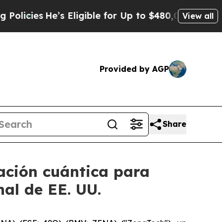
e’s Eligible for Up to $480,000 After Being Wro
View all
Provided by AGP
Share
ación cuántica para
al de EE. UU.