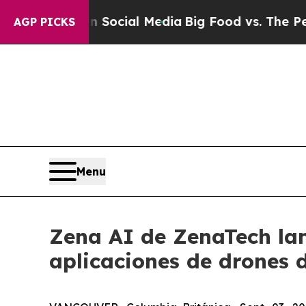
s on Social Media
Big Food vs. The People. Big F
AGP PICKS
Menu
Zena AI de ZenaTech lan
aplicaciones de drones 