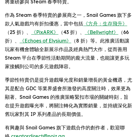
將重磅參與 Steam 春季特賣。
作為 Steam 春季特賣的參展商之一，Snail Games 旗下多
款人氣遊戲均有折扣優惠，當中包括
《方舟：生存飛升》
（25 折）、
《PixARK》
（43 折）、
《Bellwright》
（66
折）、
《Echoes of Elysium》
（8 折）等。此推廣活動讓
玩家有機會體驗全新展示作品及經典熱門大作，從而善用
Steam 平台在季節性活動期間的龐大流量，也能讓更多玩
家接觸到公司的多元遊戲陣容。
季節性特賣仍是提升遊戲曝光度和銷量增長的黃金機遇，尤
其是配合 GDC 等業界盛會所激發的高度關注時，效果更為
顯著。Snail Games 的推廣策略緊扣市場的關鍵時刻，旨
在提升遊戲曝光率，將關注轉化為實際銷量，並持續深化新
舊玩家對其 IP 系列產品的長期價值。
有興趣與 Snail Games 旗下遊戲合作的創作者，歡迎聯
絡
creatordirect@noiz.gg