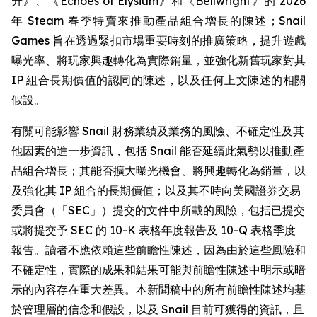
升》、《Echoes of Elysium》和《Bellwright》的 2026
年 Steam 春季特賣來推動產品組合增長的陳述；Snail
Games 旨在透過緊扣市場重要時刻的推廣策略，提升遊戲
曝光率、將玩家興趣轉化為實際銷量，並強化新舊玩家對其
IP 組合長期價值的認同的陳述，以及任何上文陳述的相關
假設。
有關可能影響 Snail 財務業績及業務的風險、不確定性及其
他因素的進一步資訊，包括 Snail 能否延續此氣勢以推動產
品組合增長；其能否擴大曝光機會、將興趣轉化為銷量，以
及強化其 IP 組合的長期價值；以及其不時向美國證券交易
委員會（「SEC」）提交的文件中所載的風險，包括已提交
或將提交予 SEC 的 10-K 表格年度報告及 10-Q 表格季度
報告。讀者不應依賴這些前瞻性陳述，因為由於這些風險和
不確定性，實際的成果和結果可能與前瞻性陳述中明示或暗
示的內容存在重大差異。本新聞稿中的所有前瞻性陳述均基
於管理層的信念和假設，以及 Snail 目前可獲得的資訊，且