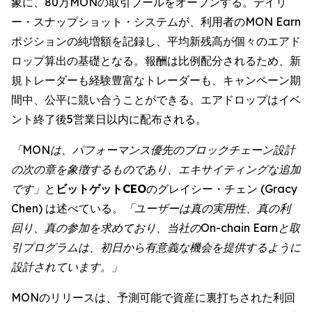
象に、80万MONの取引プールをオープンする。デイリ
ー・スナップショット・システムが、利用者のMON Earn
ポジションの純増額を記録し、平均新残高が個々のエアド
ロップ算出の基礎となる。報酬は比例配分されるため、新
規トレーダーも経験豊富なトレーダーも、キャンペーン期
間中、公平に競い合うことができる。エアドロップはイベ
ント終了後5営業日以内に配布される。
「MONは、パフォーマンス優先のブロックチェーン設計
の次の章を象徴するものであり、エキサイティングな追加
です」
と
ビットゲットCEO
のグレイシー・チェン (Gracy
Chen) は述べている。
「ユーザーは真の実用性、真の利
回り、真の参加を求めており、当社のOn-chain Earnと取
引プログラムは、初日から有意義な機会を提供するように
設計されています。」
MONのリリースは、予測可能で資産に裏打ちされた利回