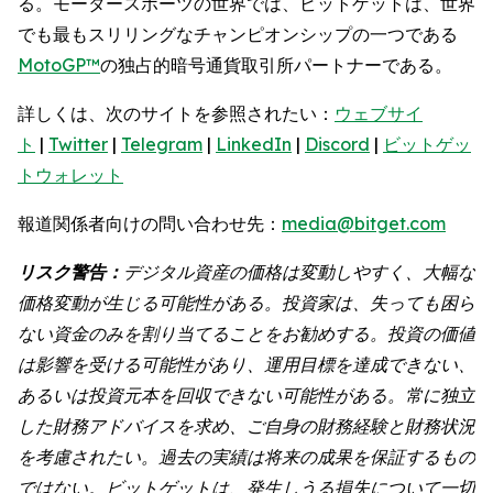
る。モータースポーツの世界では、ビットゲットは、世界
でも最もスリリングなチャンピオンシップの一つである
MotoGP™
の独占的暗号通貨取引所パートナーである。
詳しくは、次のサイトを参照されたい：
ウェブサイ
ト
|
Twitter
|
Telegram
|
LinkedIn
|
Discord
|
ビットゲッ
トウォレット
報道関係者向けの問い合わせ先：
media@bitget.com
リスク警告：
デジタル資産の価格は変動しやすく、大幅な
価格変動が生じる可能性がある。投資家は、失っても困ら
ない資金のみを割り当てることをお勧めする。投資の価値
は影響を受ける可能性があり、運用目標を達成できない、
あるいは投資元本を回収できない可能性がある。常に独立
した財務アドバイスを求め、ご自身の財務経験と財務状況
を考慮されたい。過去の実績は将来の成果を保証するもの
ではない。ビットゲットは、発生しうる損失について一切