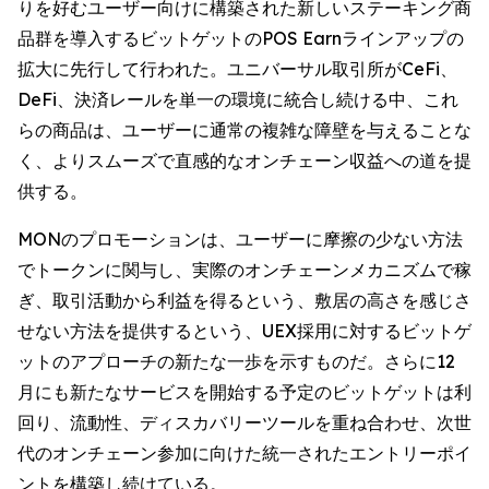
りを好むユーザー向けに構築された新しいステーキング商
品群を導入するビットゲットのPOS Earnラインアップの
拡大に先行して行われた。ユニバーサル取引所がCeFi、
DeFi、決済レールを単一の環境に統合し続ける中、これ
らの商品は、ユーザーに通常の複雑な障壁を与えることな
く、よりスムーズで直感的なオンチェーン収益への道を提
供する。
MONのプロモーションは、ユーザーに摩擦の少ない方法
でトークンに関与し、実際のオンチェーンメカニズムで稼
ぎ、取引活動から利益を得るという、敷居の高さを感じさ
せない方法を提供するという、UEX採用に対するビットゲ
ットのアプローチの新たな一歩を示すものだ。さらに12
月にも新たなサービスを開始する予定のビットゲットは利
回り、流動性、ディスカバリーツールを重ね合わせ、次世
代のオンチェーン参加に向けた統一されたエントリーポイ
ントを構築し続けている。