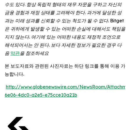
수도
있다
.
항상
독립적
형태의
재무
자문을
구하고
자신의
금융
경험과
재정
상태를
고려해야
한다
.
과거에
달성한
성
과는
미래
성과를
신뢰할
수
있는
척도가
될
수
없다
. Bitget
은
귀하에게
발생할
수
있는
어떠한
손실에
대해서도
책임을
지지
않는다
.
여기에
있는
어떠한
내용도
재정적
조언으로
해석되어서는
안
된다
.
보다
자세한
정보가
필요한
경우
다
음
약관
을
참조하세요
본 보도자료와 관련된 사진자료는 하단 링크를 통해 이용 가
능합니다.
http://www.globenewswire.com/NewsRoom/Attachme
6e06-4dc0-a2e5-e75cce10a21b