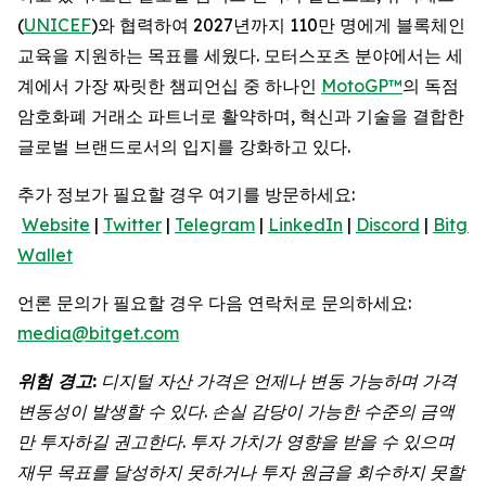
(
UNICEF
)와 협력하여 2027년까지 110만 명에게 블록체인
교육을 지원하는 목표를 세웠다. 모터스포츠 분야에서는 세
계에서 가장 짜릿한 챔피언십 중 하나인
MotoGP™
의 독점
암호화폐 거래소 파트너로 활약하며, 혁신과 기술을 결합한
글로벌 브랜드로서의 입지를 강화하고 있다.
추가 정보가 필요할 경우 여기를 방문하세요:
Website
|
Twitter
|
Telegram
|
LinkedIn
|
Discord
|
Bitget
Wallet
언론 문의가 필요할 경우 다음 연락처로 문의하세요:
media@bitget.com
위험
경고
:
디지털
자산
가격은
언제나
변동
가능하며
가격
변동성이
발생할
수
있다
.
손실
감당이
가능한
수준의
금액
만
투자하길
권고한다
.
투자
가치가
영향을
받을
수
있으며
재무
목표를
달성하지
못하거나
투자
원금을
회수하지
못할