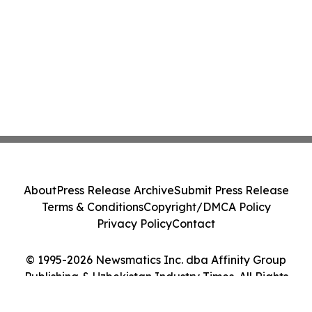
About
Press Release Archive
Submit Press Release
Terms & Conditions
Copyright/DMCA Policy
Privacy Policy
Contact
© 1995-2026 Newsmatics Inc. dba Affinity Group
Publishing & Uzbekistan Industry Times. All Rights
Reserved.