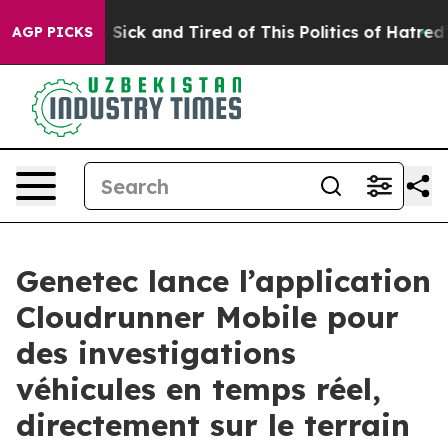
le Are Sick and Tired of This Politics of Hatred”
The S
AGP PICKS
Genetec lance l’application
Cloudrunner Mobile pour
des investigations
véhicules en temps réel,
directement sur le terrain