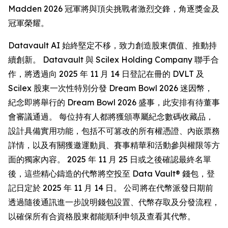
Madden 2026 冠軍將與頂尖挑戰者激烈交鋒，角逐獎金及
冠軍榮耀。
Datavault AI 始終堅定不移，致力創造股東價值、推動持
續創新。 Datavault 與 Scilex Holding Company 聯手合
作，將透過向 2025 年 11 月 14 日登記在冊的 DVLT 及
Scilex 股東一次性特別分發 Dream Bowl 2026 迷因幣，
紀念即將舉行的 Dream Bowl 2026 盛事，此安排有待董事
會審議通過。 每位持有人都將獲頒專屬紀念數碼收藏品，
設計具備實用功能，包括不可篡改的所有權憑證、內嵌票務
詳情，以及有關獲邀運動員、賽事精華和活動參與權限等方
面的獨家內容。 2025 年 11 月 25 日或之後確認最終名單
後，這些精心鑄造的代幣將空投至 Data Vault® 錢包，登
記日定於 2025 年 11 月 14 日。 公司將在代幣派發日期前
透過隨後通訊進一步說明錢包設置、代幣存取及分發流程，
以確保所有合資格股東都能順利申領及查看其代幣。