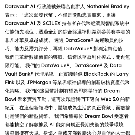
Datavault AI 行政總裁兼聯合創辦人 Nathaniel Bradley
表示：「這次派發代幣，不僅是獎勵忠實股東，更讓
Datavault AI 及 SCILEX 持有者在代幣經濟與智能系統中
佔據領先地位，透過全新的綜合篩選準則識別參與賽事者的
非凡才華及卓越成就。 透過 DataScore® 為運動員的技
巧、能力及潛力評分，再經 DataValue® 對穩定幣估值，
我們已革新數據價值的獲取、鑄造以至盈利化模式，開創無
限可能。 我們的 DataValue®、DataScore® 及 Data
Vault Bank® 代理系統，正實踐類似 BlackRock 的 Larry
Fink 以及 JPMorgan 等業界領袖倡導的創新破格資產代幣
化策略。 我們的迷因幣計劃有望為即將舉行的 Dream
Bowl 帶來實質互動，這再次印證我們正邁向 Web 3.0 的新
紀元。在這個新領域中，體驗成為生活的真正寶藏，而數據
則是我們的新型貨幣。 我們希望每位 Dream Bowl 受惠者
都能抽空了解數據及 AI 能如何矯正長期失衡的競爭環境，
讓每個擁有天賦、身懷才華或充滿致勝決心與自信的人士都