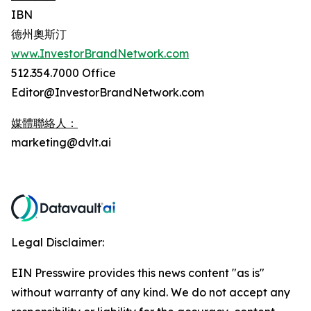
IBN
德州奧斯汀
www.InvestorBrandNetwork.com
512.354.7000 Office
Editor@InvestorBrandNetwork.com
媒體聯絡人：
marketing@dvlt.ai
Legal Disclaimer:
EIN Presswire provides this news content "as is"
without warranty of any kind. We do not accept any