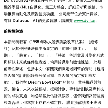
Datavault AI 技術套件可完全度身打造，提供人工智能及
機器學習 (ML) 自動化、第三方整合、詳細分析與數據、市
場推廣自動化及廣告監測功能。 公司總部位於賓州費城。
有關 Datavault AI 的更多資訊，請瀏覽
www.dvlt.ai
。
前瞻性陳述
本新聞稿載有《1995 年私人證券訴訟改革法案》（經修
訂）及其他證券法律中所界定的「前瞻性陳述」。 「預
期」、「將會」、「預計」、「持續」等詞彙及其變化形式
與類似未來或條件性表述，均用於識別前瞻性陳述。 此類
前瞻性陳述，包括本文中有關我們擬定迷因幣的聲明（包括
迷因幣的計劃記錄與分發日期、迷因幣的預定效用與功
能）、我們對 Dream Bowl Draft 的預期、業務機遇與前
景、策略、未來收益預期、授權計劃、專利計劃以及專利技
術的成功實施，均必然基於估計及假設，儘管我們及管理層
視為合理，但本質上存在不確定性。 謹此提醒讀者不應過