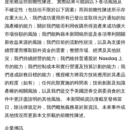
度依賴這些前瞻性陳述。 實際結果可能因以下各項風險及
不確定性（包括但不限於以下因素）而與前瞻性陳述所示存
在重大出入：我們成功運用所有已發出並取得允許通知的知
識產權的能力；關於我們能否利用收購所得資產來成功擴大
市場份額的風險；我們能夠藉本新聞稿所提及各項專利開闢
新收益來源的風險；我們目前的流動性狀況，以及為支援持
續營運而獲取額外資金的需要；整體市場、經濟及其他狀
況；我們持續經營的能力；我們維持普通股於 Nasdaq 上
市的能力；我們控制成本和實行營運及預算計劃的能力；我
們達成財務目標的能力；獲授權方將我方技術應用於其產品
的程度（如有）；任何此類實施的時間表；技術創新及知識
產權的相關風險，以及我們提交予美國證券交易委員會的文
件中更詳盡說明的其他風險。 本新聞稿資訊僅截至發佈當
日，除法律規定外，我們概無義務基於新資訊、未來事件或
其他情況而更新本文所載的前瞻性陳述。
企業傳訊