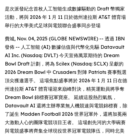
是次派發紀念首枚人工智能生成數據驅動的 Draft 幣獨家
活動，將與 2026 年 1 月 11 日於德州達拉斯 AT&T 體育場
舉行的大學美式足球與電競聯合盛事同步登場
費城, Nov. 04, 2025 (GLOBE NEWSWIRE) -- 透過 IBN
發佈 -- 人工智能 (AI) 數據估值與代幣化先驅 Datavault
AI Inc. (Nasdaq: DVLT) 今天宣佈萬眾期待的 Dream
Bowl Draft 計劃，將為 Scilex (Nasdaq: SCLX) 呈獻的
2026 Dream Bowl 中 Crusaders 對陣 Patriots 賽事甄選
頂尖獲邀選手。 這場焦點盛事將於 2026 年 1 月 11 日在德
州達拉斯 AT&T 體育場迎來巔峰對決，精英運動員將爭奪
Dream Bowl 錦標賽冠軍寶座。 延續這股熱烈氣氛，
Datavault AI 還將主辦專業無人機競速與電競錦標賽，除
了誕生 Madden Football 2026 世界冠軍外，還將加冕兩
大激動人心的團隊電競項目王者。 這場創先河的大學碗賽
與電競盛事將齊集全球現役世界冠軍電競隊伍，同時北美